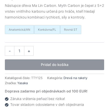
Nástupce dřeva Ma Lin Carbon. Myth Carbon je čepel z 5+2
vrstev vnitřního karbonu určená pro hráče, kteří hledají
harmonickou kombinaci rychlosti, síly a kontroly.
Anatomická/AN
Konkávna/FL
Rovná ST
množstvo
Alternative:
-
+
Yasaka
drevo
Myth
Pridať do košíka
Carbon
Katalógové číslo:
TTY125
Kategória:
Drevá na rakety
Značka:
Yasaka
Doprava zadarmo pri objednávkach od 100 EUR!
Záruka vrátenia peňazí bez rizika!
Tovar skladom odosielame v deň objednania