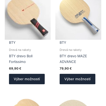
BTY
BTY
Drevá na rakety
Drevá na rakety
BTY drevo Boll
BTY drevo MAZE
Fortissimo
ADVANCE
69,90
€
79,90
€
Tento
Tento
Výber možností
Výber možností
produkt
produk
má
má
viacero
viacer
variantov.
varian
Možnosti
Možno