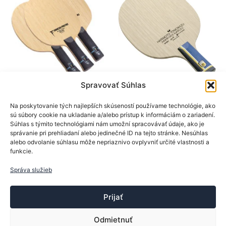
si
si
môžete
môžet
vybrať
vybrať
na
na
stránke
stránk
produktu.
produk
Spravovať Súhlas
BTY
BTY
Drevá na rakety
Drevá na rakety
Na poskytovanie tých najlepších skúseností používame technológie, ako
sú súbory cookie na ukladanie a/alebo prístup k informáciám o zariadení.
BTY drevo Freitas ALC
BTY drevo Harimoto
Súhlas s týmito technológiami nám umožní spracovávať údaje, ako je
Tomokazu Innerforce
179,90
€
správanie pri prehliadaní alebo jedinečné ID na tejto stránke. Nesúhlas
ZLC
alebo odvolanie súhlasu môže nepriaznivo ovplyvniť určité vlastnosti a
Tento
funkcie.
Výber možností
259,90
€
produkt
má
Správa služieb
Pridať do košíka
viacero
variantov.
Prijať
Možnosti
si
Odmietnuť