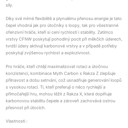
síly.
Díky své mírné flexibilitě a plynulému přenosu energie je tato
čepel vhodná jak pro útočníky s loopy, tak pro všestranné
ofenzivní hráče, kteří si cení rychlosti i stability. Zatímco
vrstvy CFNW poskytují pohodlný pocit při měkčích úderech,
tvrdší údery aktivují karbonové vrstvy a v případě potřeby
poskytují zvýšenou rychlost a explozivnost.
Pro hráče, kteří chtějí maximalizovat rotaci a útočnou
konzistenci, kombinace Myth Carbon s Rakza Z zlepšuje
přilnavost a dobu setrvání, což usnadňuje generování loopů
s vysokou rotací. Ti, kteří preferují o něco rychlejší a
přímočařejší hru, mohou těžit z Rakza X, která doplňuje
karbonovou stabilitu čepele a zároveň zachovává ostrou
přesnost při útocích.
Vlastnosti :