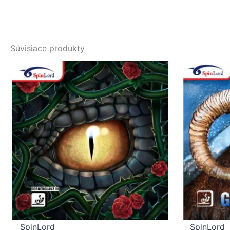
Súvisiace produkty
SpinLord
SpinLord