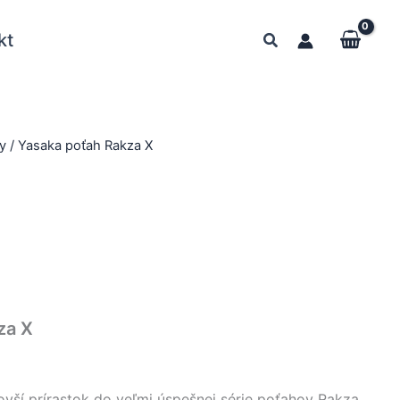
kt
y
/ Yasaka poťah Rakza X
za X
ovší prírastok do veľmi úspešnej série poťahov Rakza.