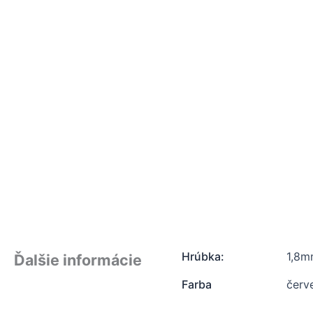
Hrúbka:
1,8
Ďalšie informácie
Farba
červ