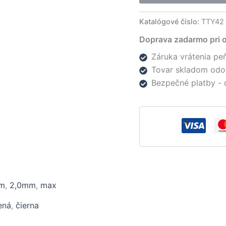
Katalógové číslo:
TTY42
Doprava zadarmo pri 
Záruka vrátenia peň
Tovar skladom odo
Bezpečné platby - 
mm
,
2,0mm
,
max
ená
,
čierna