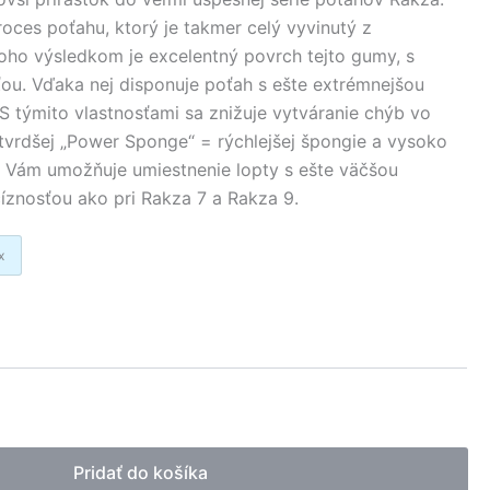
oces poťahu, ktorý je takmer celý vyvinutý z
oho výsledkom je excelentný povrch tejto gumy, s
ou. Vďaka nej disponuje poťah s ešte extrémnejšou
 S týmito vlastnosťami sa znižuje vytváranie chýb vo
 tvrdšej „Power Sponge“ = rýchlejšej špongie a vysoko
y Vám umožňuje umiestnenie lopty s ešte väčšou
cíznosťou ako pri Rakza 7 a Rakza 9.
x
native:
Pridať do košíka