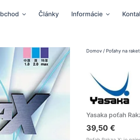
bchod
Články
Informácie
Konta
Domov
/
Poťahy na raket
Yasaka poťah Rak
39,50
€
Poťah Rakza X: je najn