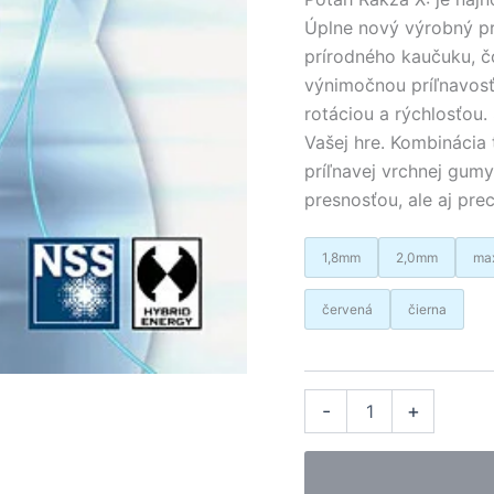
Úplne nový výrobný pr
prírodného kaučuku, č
výnimočnou príľnavosť
rotáciou a rýchlosťou.
Vašej hre. Kombinácia
príľnavej vrchnej gum
presnosťou, ale aj pre
1,8mm
2,0mm
ma
červená
čierna
množstvo
Alter
-
+
Yasaka
poťah
Rakza
X