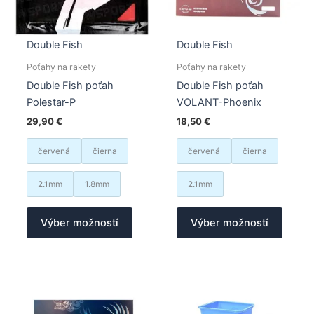
Double Fish
Double Fish
Poťahy na rakety
Poťahy na rakety
Double Fish poťah
Double Fish poťah
Polestar-P
VOLANT-Phoenix
29,90
€
18,50
€
červená
čierna
červená
čierna
2.1mm
1.8mm
2.1mm
Tento
Tento
Výber možností
Výber možností
produkt
produk
má
má
viacero
viacer
variantov.
varian
Možnosti
Možno
si
si