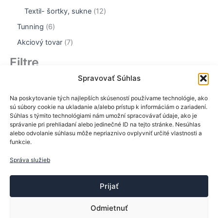
p
y
o
2
v
k
u
r
1
Textil- šortky, sukne
12
d
p
t
k
o
2
u
r
6
Tunning
6
o
t
d
p
k
o
p
v
o
u
r
7
Akciový tovar
7
t
d
r
v
k
o
p
o
u
o
Filtre
t
d
r
v
k
d
o
u
o
Cena
t
u
Spravovať Súhlas
v
k
d
o
k
t
u
v
t
Na poskytovanie tých najlepších skúseností používame technológie, ako
o
k
sú súbory cookie na ukladanie a/alebo prístup k informáciám o zariadení.
o
v
t
Súhlas s týmito technológiami nám umožní spracovávať údaje, ako je
v
o
správanie pri prehliadaní alebo jedinečné ID na tejto stránke. Nesúhlas
Stav
v
alebo odvolanie súhlasu môže nepriaznivo ovplyvniť určité vlastnosti a
funkcie.
S
Na sklade
t
Správa služieb
a
Použiť
v
Prijať
Odmietnuť