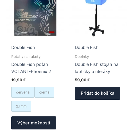
môžete
môžet
vybrať
vybrať
na
na
stránke
stránk
produktu.
produk
Double Fish
Double Fish
Poťahy na rakety
Doplnky
Double Fish poťah
Double Fish stojan na
VOLANT-Phoenix 2
loptičky a uteráky
19,90
€
59,00
€
červená
čierna
Pridať do košíka
2.1mm
Tento
Výber možností
produkt
má