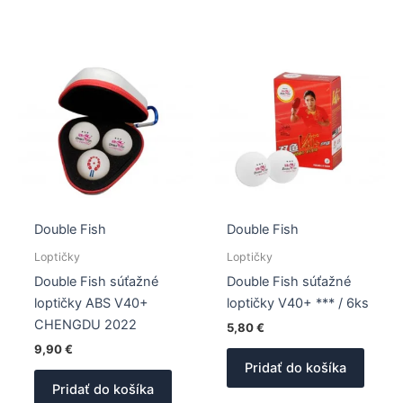
viacero
variantov.
Možnosti
si
môžete
vybrať
na
stránke
produktu.
Double Fish
Double Fish
Loptičky
Loptičky
Double Fish súťažné
Double Fish súťažné
loptičky ABS V40+
loptičky V40+ *** / 6ks
CHENGDU 2022
5,80
€
9,90
€
Pridať do košíka
Pridať do košíka