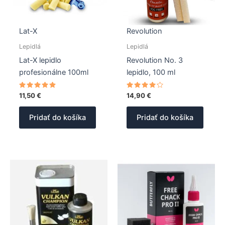
Lat-X
Revolution
Lepidlá
Lepidlá
Lat-X lepidlo
Revolution No. 3
profesionálne 100ml
lepidlo, 100 ml
Hodnotenie
Hodnotenie
11,50
€
14,90
€
4.67
4.00
z 5
z 5
Pridať do košíka
Pridať do košíka