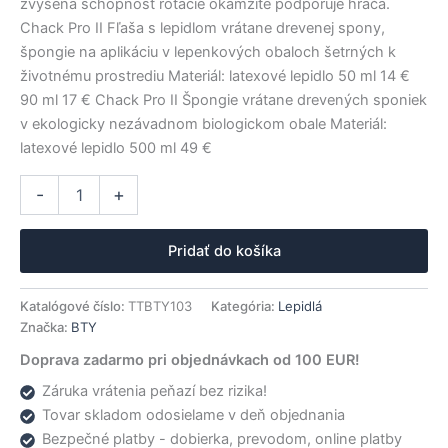
zvýšená schopnosť rotácie okamžite podporuje hráča.
Chack Pro II Fľaša s lepidlom vrátane drevenej spony,
špongie na aplikáciu v lepenkových obaloch šetrných k
životnému prostrediu Materiál: latexové lepidlo 50 ml 14 €
90 ml 17 € Chack Pro II Špongie vrátane drevených sponiek
v ekologicky nezávadnom biologickom obale Materiál:
latexové lepidlo 500 ml 49 €
množstvo
Alternative:
-
+
BTY
lepidlo
FRee
Pridať do košíka
Chack
Pro
II
Katalógové číslo:
TTBTY103
Kategória:
Lepidlá
500ml
Značka:
BTY
Doprava zadarmo pri objednávkach od 100 EUR!
Záruka vrátenia peňazí bez rizika!
Tovar skladom odosielame v deň objednania
Bezpečné platby - dobierka, prevodom, online platby