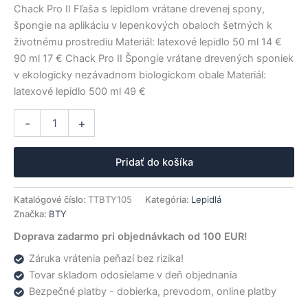
Chack Pro II Fľaša s lepidlom vrátane drevenej spony,
špongie na aplikáciu v lepenkových obaloch šetrných k
životnému prostrediu Materiál: latexové lepidlo 50 ml 14 €
90 ml 17 € Chack Pro II Špongie vrátane drevených sponiek
v ekologicky nezávadnom biologickom obale Materiál:
latexové lepidlo 500 ml 49 €
množstvo
Alternative:
-
+
BTY
lepidlo
Free
Pridať do košíka
Chack
Pro
II
Katalógové číslo:
TTBTY105
Kategória:
Lepidlá
90ml
Značka:
BTY
Doprava zadarmo pri objednávkach od 100 EUR!
Záruka vrátenia peňazí bez rizika!
Tovar skladom odosielame v deň objednania
Bezpečné platby - dobierka, prevodom, online platby