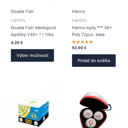
Double Fish
Hanno
Loptičky
Loptičky
Double Fish tréningové
Hanno lopty *** 40+
loptičky V40+ * / 10ks
Poly 72pcs. biela
4,20
€
Hodnotenie
92,90
€
Tento
5.00
z 5
Výber možností
produkt
Pridať do košíka
má
viacero
variantov.
Možnosti
si
môžete
vybrať
na
stránke
produktu.