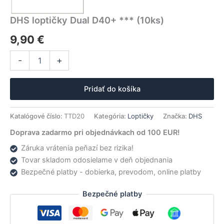
DHS loptičky Dual D40+ *** (10ks)
9,90
€
množstvo
Alternative:
-
+
DHS
loptičky Dual
D40+
Pridať do košíka
***
(10ks)
Katalógové číslo:
TTD20
Kategória:
Loptičky
Značka:
DHS
Doprava zadarmo pri objednávkach od 100 EUR!
Záruka vrátenia peňazí bez rizika!
Tovar skladom odosielame v deň objednania
Bezpečné platby - dobierka, prevodom, online platby
Bezpečné platby