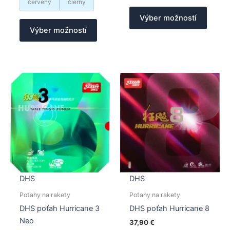
červený
čierny
Tento
Výber možností
Tento
produk
Výber možností
produkt
má
má
viacer
viacero
varian
variantov.
Možno
Možnosti
si
si
môžet
môžete
vybrať
vybrať
na
na
stránk
stránke
produk
produktu.
DHS
DHS
Poťahy na rakety
Poťahy na rakety
DHS poťah Hurricane 3
DHS poťah Hurricane 8
Neo
37,90
€