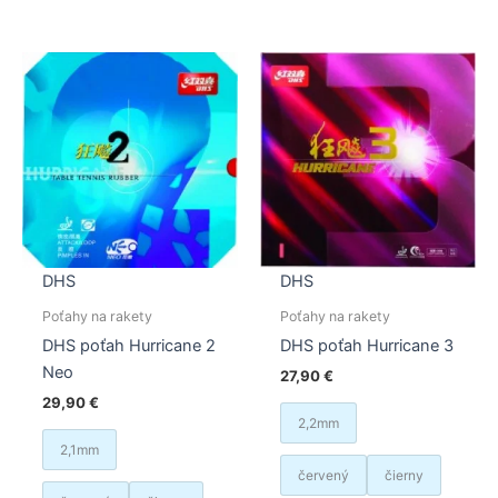
viacero
varian
variantov.
Možno
Možnosti
si
si
môžet
môžete
vybrať
vybrať
na
na
stránk
stránke
produk
produktu.
DHS
DHS
Poťahy na rakety
Poťahy na rakety
DHS poťah Hurricane 2
DHS poťah Hurricane 3
Neo
27,90
€
29,90
€
2,2mm
2,1mm
červený
čierny