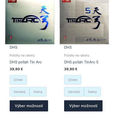
môžete
si
vybrať
môžet
na
vybrať
stránke
na
produktu.
stránk
produk
DHS
DHS
Poťahy na rakety
Poťahy na rakety
DHS poťah Tin Arc
DHS poťah TinArc 5
39,90
€
39,90
€
2,1mm
2,1mm
červený
čierny
červený
čierny
Tento
Tento
Výber možností
Výber možností
produkt
produk
má
má