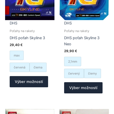
produktu.
stránk
produk
DHS
DHS
Poťahy na rakety
Poťahy na rakety
DHS poťah Skyline 3
DHS poťah Skyline 3
Neo
29,40
€
29,90
€
max
2,1mm
červená
čierna
červený
čierny
Tento
Výber možností
produkt
Tento
Výber možností
má
produk
viacero
má
variantov.
viacer
Možnosti
varian
si
Možno