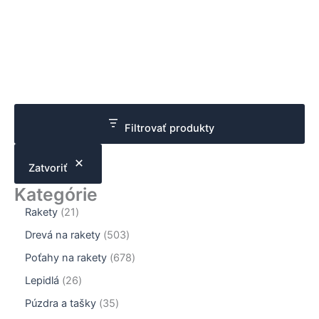
viacero
viacer
variantov.
varian
Možnosti
Možno
si
si
môžete
môžet
vybrať
vybrať
na
na
Filtrovať produkty
stránke
stránk
produktu.
produk
Zatvoriť
Kategórie
2
Rakety
21
1
5
Drevá na rakety
503
p
0
r
6
Poťahy na rakety
678
3
o
7
p
2
Lepidlá
26
d
8
r
6
u
p
3
Púzdra a tašky
35
o
p
k
r
5