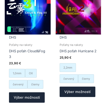
môžete
môžet
vybrať
vybrať
na
na
stránke
stránk
produktu.
produk
DHS
DHS
Poťahy na rakety
Poťahy na rakety
DHS poťah Cloud&Fog
DHS poťah Hurricane 2
3
25,90
€
23,90
€
2,2mm
1,0mm
OX
červený
čierny
červený
čierny
Tento
Výber možností
Tento
produk
Výber možností
produkt
má
má
viacer