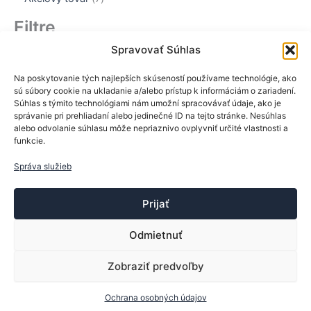
t
d
r
v
k
o
p
o
u
o
Filtre
t
d
r
v
k
d
o
u
o
Cena
t
u
Spravovať Súhlas
v
k
d
o
k
t
u
v
t
Na poskytovanie tých najlepších skúseností používame technológie, ako
o
k
sú súbory cookie na ukladanie a/alebo prístup k informáciám o zariadení.
o
v
t
Súhlas s týmito technológiami nám umožní spracovávať údaje, ako je
v
o
správanie pri prehliadaní alebo jedinečné ID na tejto stránke. Nesúhlas
Stav
v
alebo odvolanie súhlasu môže nepriaznivo ovplyvniť určité vlastnosti a
funkcie.
S
Na sklade
t
Správa služieb
a
Použiť
v
Prijať
Odmietnuť
Zobraziť predvoľby
Copyright © 2013-2026 ttsport.sk | Vytvoril:
Trebor
Ochrana osobných údajov