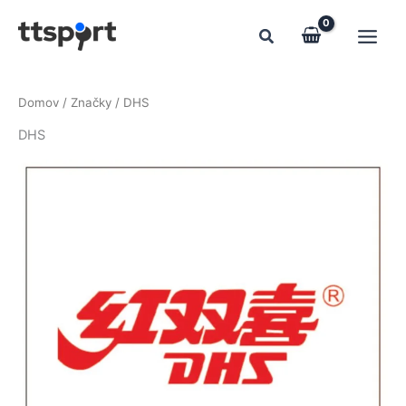
Preskočiť
na
obsah
Domov
/ Značky / DHS
DHS