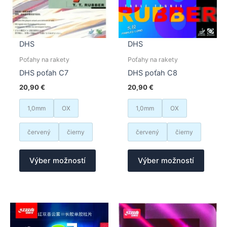
stránk
produk
DHS
DHS
Poťahy na rakety
Poťahy na rakety
DHS poťah C7
DHS poťah C8
20,90
€
20,90
€
1,0mm
OX
1,0mm
OX
červený
čierny
červený
čierny
Tento
Tento
Výber možností
Výber možností
produkt
produk
má
má
viacero
viacer
variantov.
varian
Možnosti
Možno
si
si