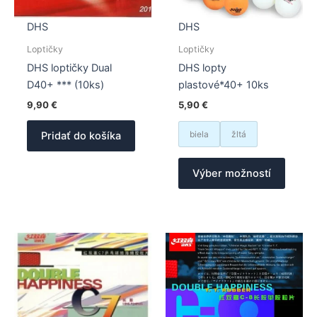
DHS
DHS
Loptičky
Loptičky
DHS loptičky Dual
DHS lopty
D40+ *** (10ks)
plastové*40+ 10ks
9,90
€
5,90
€
biela
žltá
Pridať do košíka
Tento
Výber možností
produk
má
viacer
varian
Možno
si
môžet
vybrať
na