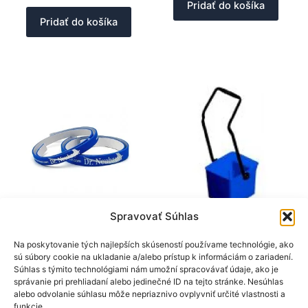
Pridať do košíka
Pridať do košíka
Spravovať Súhlas
Dr. Neubauer
Donic
Doplnky
Doplnky
Na poskytovanie tých najlepších skúseností používame technológie, ako
sú súbory cookie na ukladanie a/alebo prístup k informáciám o zariadení.
Dr. Neubauer Ochranná
Donic zberač loptičiek
Súhlas s týmito technológiami nám umožní spracovávať údaje, ako je
páska 9mm – 50cm / 1
27,90
€
správanie pri prehliadaní alebo jedinečné ID na tejto stránke. Nesúhlas
raketa
alebo odvolanie súhlasu môže nepriaznivo ovplyvniť určité vlastnosti a
funkcie.