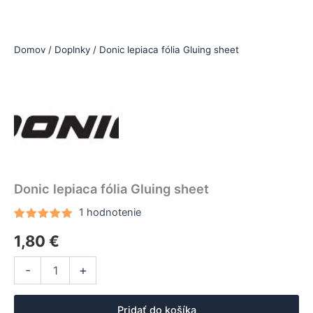
Domov
/
Doplnky
/ Donic lepiaca fólia Gluing sheet
Donic lepiaca fólia Gluing sheet
1
hodnotenie
Hodnotenie
1
1,80
€
5.00
z 5
na základe
zákazníckej
množstvo
Alternative:
recenzie
-
+
Donic
lepiaca
fólia
Pridať do košíka