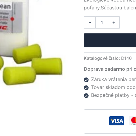
poťahy.Súčasťou baleni
množstvo
Alter
-
+
Donic
lepidlo
Vario
clean
500ml
Katalógové číslo:
D140
Doprava zadarmo pri 
Záruka vrátenia peň
Tovar skladom odo
Bezpečné platby - 