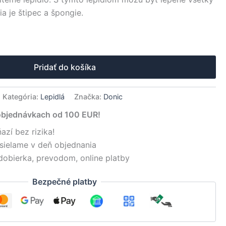
a je štipec a špongie.
native:
Pridať do košíka
Kategória:
Lepidlá
Značka:
Donic
objednávkach od 100 EUR!
azí bez rizika!
sielame v deň objednania
dobierka, prevodom, online platby
Bezpečné platby