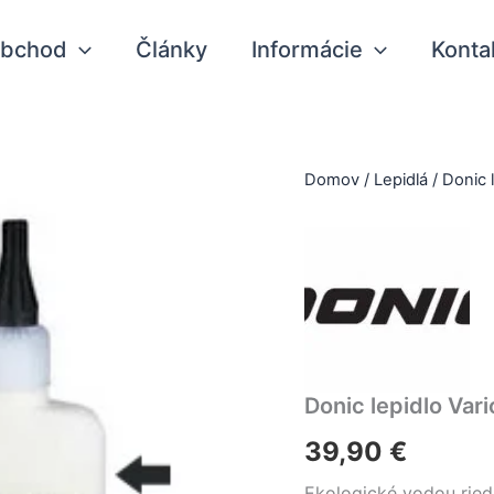
bchod
Články
Informácie
Konta
Domov
/
Lepidlá
/ Donic 
Donic lepidlo Var
39,90
€
Ekologické vodou ried