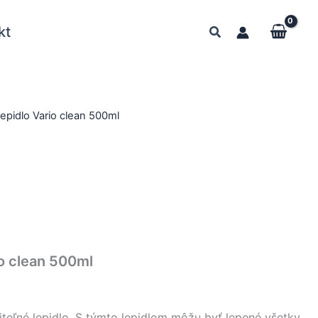
kt
lepidlo Vario clean 500ml
io clean 500ml
iteľné lepidlo. S týmto lepidlom môžu byť lepené všetky