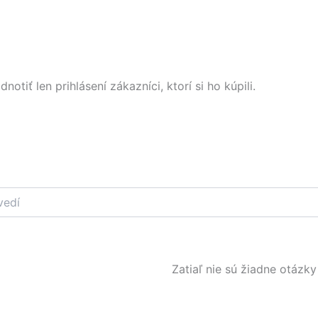
tiť len prihlásení zákazníci, ktorí si ho kúpili.
Zatiaľ nie sú žiadne otázky