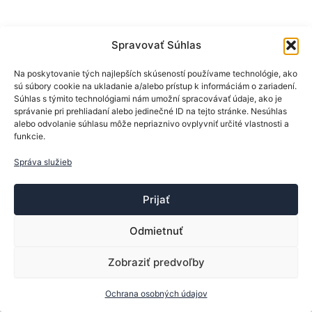
Spravovať Súhlas
Na poskytovanie tých najlepších skúseností používame technológie, ako
sú súbory cookie na ukladanie a/alebo prístup k informáciám o zariadení.
Súhlas s týmito technológiami nám umožní spracovávať údaje, ako je
správanie pri prehliadaní alebo jedinečné ID na tejto stránke. Nesúhlas
alebo odvolanie súhlasu môže nepriaznivo ovplyvniť určité vlastnosti a
funkcie.
Správa služieb
Prijať
Odmietnuť
Zobraziť predvoľby
Copyright © 2013-2026 ttsport.sk | Vytvoril:
Trebor
Ochrana osobných údajov