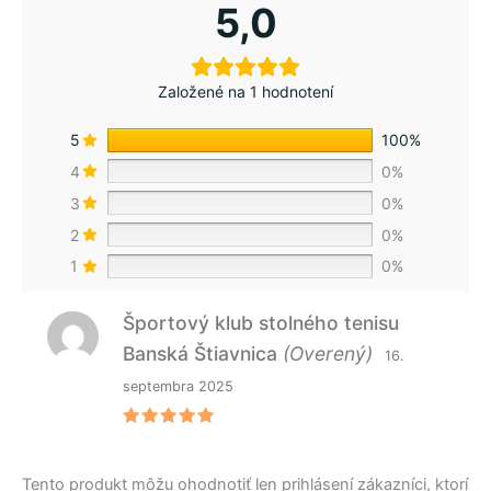
5,0
Založené na 1 hodnotení
5
100%
4
0%
3
0%
2
0%
1
0%
Športový klub stolného tenisu
Banská Štiavnica
(Overený)
16.
septembra 2025
Hodnoteni
e
5
z 5
Tento produkt môžu ohodnotiť len prihlásení zákazníci, ktorí