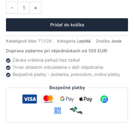
zákazníckej
množstvo
Alternative:
recenzie
-
+
Joola
lepidlo
Lex
Pridať do košíka
Glue
green
power
Katalógové číslo:
TTJ129
Kategória:
Lepidlá
Značka:
Joola
100ml
Doprava zadarmo pri objednávkach od 100 EUR!
Záruka vrátenia peňazí bez rizika!
Tovar skladom odosielame v deň objednania
Bezpečné platby - dobierka, prevodom, online platby
Bezpečné platby