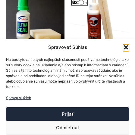
Spravovať Súhlas
SpinLord
Revolution
Na poskytovanie tých najlepších skúseností používame technológie, ako
Lepidlá
Lepidlá
sú súbory cookie na ukladanie a/alebo prístup k informáciám o zariadení.
SpinLord lak Ultra Seal
Revolution No. 3
Súhlas s týmito technológiami nám umožní spracovávať údaje, ako je
20ml
lepidlo, 100 ml
správanie pri prehliadaní alebo jedinečné ID na tejto stránke. Nesúhlas
alebo odvolanie súhlasu môže nepriaznivo ovplyvniť určité vlastnosti a
3,60
€
funkcie.
Hodnotenie
14,90
€
4.00
z 5
Pridať do košíka
Správa služieb
Pridať do košíka
Prijať
Odmietnuť