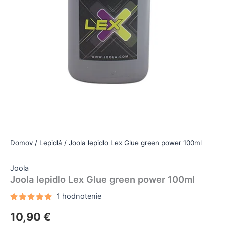
Domov
/
Lepidlá
/ Joola lepidlo Lex Glue green power 100ml
Joola
Joola lepidlo Lex Glue green power 100ml
1
hodnotenie
Hodnotenie
1
10,90
€
5.00
z 5
na základe